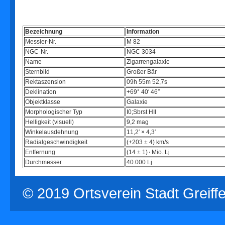
Bezeichnung
Information
Messier-Nr.
M 82
NGC-Nr.
NGC 3034
Name
Zigarrengalaxie
Sternbild
Großer Bär
Rektaszension
09h 55m 52,7s
Deklination
+69° 40′ 46″
Objektklasse
Galaxie
Morphologischer Typ
I0;Sbrst HII
Helligkeit (visuell)
9,2 mag
Winkelausdehnung
11,2′ × 4,3′
Radialgeschwindigkeit
(+203 ± 4) km/s
Entfernung
(14 ± 1) ⋅ Mio. Lj
Durchmesser
40.000 Lj
© 2019 Ortsverein Stadt Greiff